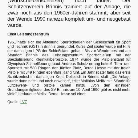
(Wurfscheibenschießen) noch lauter. Der
Schützenverein Brinnis trainiert auf der Anlage, die
zwar noch aus den 1960er-Jahren stammt, aber seit
der Wende 1990 nahezu komplett um- und neugebaut
wurde.
Einst Leistungszentrum
1961 hatte sich die Abteilung Sportschießen der Gesellschaft für Sport
und Technik (GST) in Brinnis gegründet. Kurze Zeit später wurde mit Hilfe
der damaligen LPG der Schießstand gebaut. Bis zur Wende bestand am
Standort Brinnis das Leistungszentrum Sportschießen mit der
Spezialisierung Kleinkaliberpistole. 1974 wurde der Pistolenstand für
Olympisch-Schnellfeuer gebaut. Andreas Schulz errang beim 6. Turn- und
Sportfest mit 580 Ringen den fünften Platz, Bernd Hesse mit der freien
Pistole mit 349 Ringen ebenfalls Rang fünf. Ein Jahr später fand das erste
Schützenfest im damaligen Kreis Delitzsch in Brinnis statt. „Die Anlage
wurde dann nach und nach erweitert“, teilte Matthias Melitz mit. Stände für
Luftgewehr- und pistole kamen hinzu. „Von den einstigen
Gründungsmitglieder des SV Brinnis am 10. April 1990 gibt es nicht mehr
viele“, bedauerte Melitz. Bernd Hesse sei einer.
Quelle:
LVZ